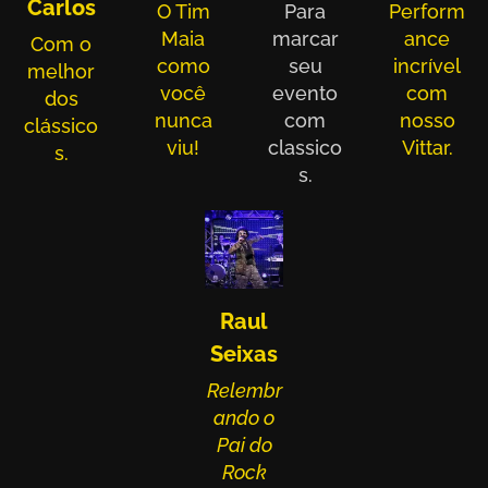
Carlos
O Tim
Para
Perform
Maia
marcar
ance
Com o
como
seu
incrível
melhor
você
evento
com
dos
nunca
com
nosso
clássico
viu!
classico
Vittar.
s.
s.
Raul
Seixas
Relembr
ando o
Pai do
Rock