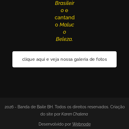
Brasileir
o
e
cantand
o
Maluc
o
Beleza.
clique aqui e veja nossa galeria de fotos
2026 - Banda de Baile BH. Todos os direitos reservados. Criação
do site por
Karen Chalena
Desenvolvido por
Webnode